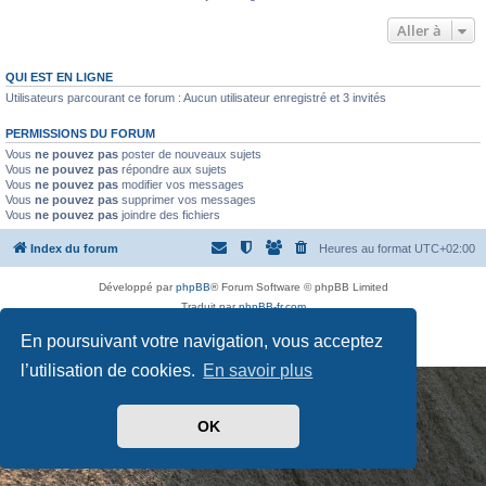
Aller à
QUI EST EN LIGNE
Utilisateurs parcourant ce forum : Aucun utilisateur enregistré et 3 invités
PERMISSIONS DU FORUM
Vous
ne pouvez pas
poster de nouveaux sujets
Vous
ne pouvez pas
répondre aux sujets
Vous
ne pouvez pas
modifier vos messages
Vous
ne pouvez pas
supprimer vos messages
Vous
ne pouvez pas
joindre des fichiers
Index du forum
Heures au format
UTC+02:00
Développé par
phpBB
® Forum Software © phpBB Limited
Traduit par
phpBB-fr.com
Drapeaux des Pays par Sylver35
» V 1.5.0
En poursuivant votre navigation, vous acceptez
Confidentialité
|
Conditions
l’utilisation de cookies.
En savoir plus
OK