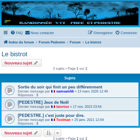
Randovttfree.fr
Bienvenue sur le site des randos vtt et pédestre de Bretagne . Bonne navigation sur le site
et bonnes randos dans l'Ouest !
FAQ
Nous contacter
S’enregistrer
Connexion
Index du forum
Forum Pedestre
Forum
Le bistrot
Le bistrot
Nouveau sujet
3 sujets • Page
1
sur
1
Sujets
Sortie du soir qui finit un peu différemment
Dernier message par
samsam56
«
13 mars 2026 12:49
Réponses :
3
[PEDESTRE] Jeux de Noël
Dernier message par
latortue
«
17 nov. 2023 23:54
[PEDESTRE.] c'est juste pour dire.
Dernier message par
Toolman
«
25 janv. 2021 12:04
Réponses :
3
Nouveau sujet
3 sujets • Page
1
sur
1