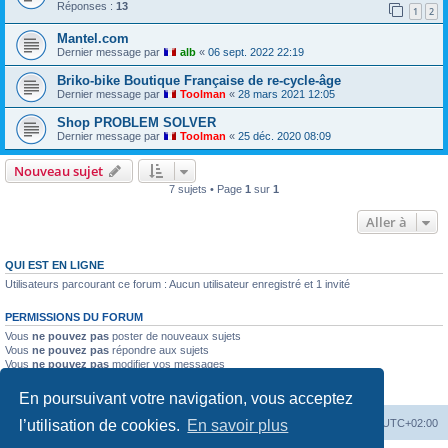
Réponses :
13
1
2
Mantel.com
Dernier message par
alb
«
06 sept. 2022 22:19
Briko-bike Boutique Française de re-cycle-âge
Dernier message par
Toolman
«
28 mars 2021 12:05
Shop PROBLEM SOLVER
Dernier message par
Toolman
«
25 déc. 2020 08:09
Nouveau sujet
7 sujets • Page
1
sur
1
Aller à
QUI EST EN LIGNE
Utilisateurs parcourant ce forum : Aucun utilisateur enregistré et 1 invité
PERMISSIONS DU FORUM
Vous
ne pouvez pas
poster de nouveaux sujets
Vous
ne pouvez pas
répondre aux sujets
Vous
ne pouvez pas
modifier vos messages
Vous
ne pouvez pas
supprimer vos messages
Vous
ne pouvez pas
joindre des fichiers
En poursuivant votre navigation, vous acceptez
Index du forum
Heures au format
UTC+02:00
l’utilisation de cookies.
En savoir plus