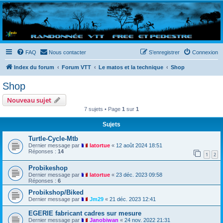
Randovttfree.fr
Bienvenue sur le site des randos vtt et pédestre de Bretagne . Bonne navigation sur le site
et bonnes randos dans l'Ouest !
FAQ
Nous contacter
S’enregistrer
Connexion
Index du forum
Forum VTT
Le matos et la technique
Shop
Shop
Nouveau sujet
7 sujets • Page
1
sur
1
Sujets
Turtle-Cycle-Mtb
Dernier message par
latortue
«
12 août 2024 18:51
Réponses :
14
1
2
Probikeshop
Dernier message par
latortue
«
23 déc. 2023 09:58
Réponses :
6
Probikshop/Biked
Dernier message par
Jm29
«
21 déc. 2023 12:41
EGERIE fabricant cadres sur mesure
Dernier message par
Janobiwan
«
24 nov. 2022 21:31