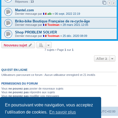
Réponses :
13
1
2
Mantel.com
Dernier message par
alb
«
06 sept. 2022 22:19
Briko-bike Boutique Française de re-cycle-âge
Dernier message par
Toolman
«
28 mars 2021 12:05
Shop PROBLEM SOLVER
Dernier message par
Toolman
«
25 déc. 2020 08:09
Nouveau sujet
7 sujets • Page
1
sur
1
Aller à
QUI EST EN LIGNE
Utilisateurs parcourant ce forum : Aucun utilisateur enregistré et 21 invités
PERMISSIONS DU FORUM
Vous
ne pouvez pas
poster de nouveaux sujets
Vous
ne pouvez pas
répondre aux sujets
Vous
ne pouvez pas
modifier vos messages
Vous
ne pouvez pas
supprimer vos messages
Vous
ne pouvez pas
joindre des fichiers
En poursuivant votre navigation, vous acceptez
Index du forum
Heures au format
UTC+02:00
l’utilisation de cookies.
En savoir plus