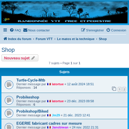
Randovttfree.fr
Bienvenue sur le site des randos vtt et pédestre de Bretagne . Bonne navigation sur le site
et bonnes randos dans l'Ouest !
FAQ
Nous contacter
S’enregistrer
Connexion
Index du forum
Forum VTT
Le matos et la technique
Shop
Shop
Nouveau sujet
7 sujets • Page
1
sur
1
Sujets
Turtle-Cycle-Mtb
Dernier message par
latortue
«
12 août 2024 18:51
Réponses :
14
1
2
Probikeshop
Dernier message par
latortue
«
23 déc. 2023 09:58
Réponses :
6
Probikshop/Biked
Dernier message par
Jm29
«
21 déc. 2023 12:41
EGERIE fabricant cadres sur mesure
Dernier message par
Janobiwan
«
24 nov. 2022 21:31