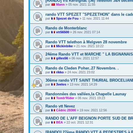
[RANDO] Vtt Kervignac (56) Telethon 3&4 déce
par
Mann
»
05 nov. 2021 11:55
rando VTT SPEZET "SPEZETHON" dans le cadr
par
Spezet de Fou
»
11 nov. 2021 11:44
Rando de Monterblanc
par
vtt56500
»
26 nov. 2021 07:14
Rando VTT telethon à Melgven 28 novembre
par
Mickinbike
»
21 nov. 2021 10:22
24éme Rando VTT et MARCHE " LA BIGNANAIS
par
gilles56
»
06 nov. 2021 12:57
Rando de Cleden Poher..27 Novembre. .
par
rikko
»
24 nov. 2021 23:02
30ème rando VTT SAINT THURIAL BROCELIAND
par
3velos
»
13 nov. 2021 14:29
Randonnées des vallées,la Chapelle Launay
par
Tomb'Rider
»
06 nov. 2021 19:23
Rando vtt Nevez
par
Cédric 29300
»
19 nov. 2021 12:56
RANDO DE L'AFF BEIGNON PORTE SUD DE B
par
BEA
»
22 oct. 2021 12:31
[RANDO] 27ème RANDO VTT & PEDESTRES à 