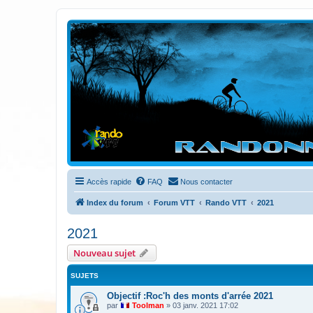
Randovttfree.fr
Bienvenue sur le site des randos vtt et pédestre de Bretagne . Bonne na
Accès rapide
FAQ
Nous contacter
Index du forum
Forum VTT
Rando VTT
2021
2021
Nouveau sujet
SUJETS
Objectif :Roc'h des monts d'arrée 2021
par
Toolman
»
03 janv. 2021 17:02