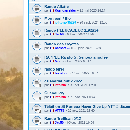
Rando Allaire
par
Korrigan rider
»
12 mai 2025 14:24
Montreuil / Ille
par
jolitorax35220
»
20 sept. 2024 12:50
Rando PLEUCADEUC 11/02/24
par
Jac56
»
03 févr. 2024 11:59
Rando des coyotes
par
bernard22
»
02 janv. 2023 15:39
RAPPEL Rando St Senoux annulée
par
Mric
»
21 oct. 2022 08:17
rando ferel
par
breizhou
»
16 oct. 2022 18:37
calendrier Nafix 2022
par
latortue
»
31 oct. 2021 17:01
Guenouvry
par
latortue
»
27 nov. 2021 08:41
Téléthon St Perreux Never Give Up VTT 5 déce
par
VTT56
»
27 nov. 2021 16:40
Rando Trefflean 5/12
par
Jac56
»
05 déc. 2021 19:56