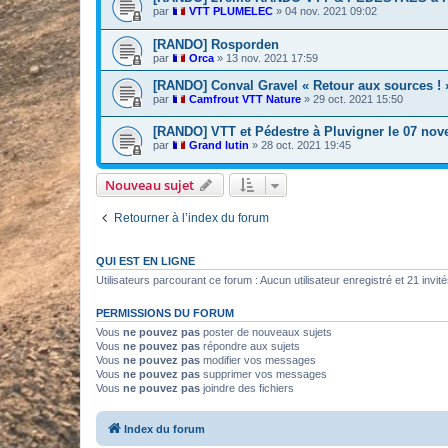
par
VTT PLUMELEC
»
04 nov. 2021 09:02
[RANDO] Rosporden
par
Orca
»
13 nov. 2021 17:59
[RANDO] Conval Gravel « Retour aux sources ! » 
par
Camfrout VTT Nature
»
29 oct. 2021 15:50
[RANDO] VTT et Pédestre à Pluvigner le 07 no
par
Grand lutin
»
28 oct. 2021 19:45
Nouveau sujet
Retourner à l’index du forum
QUI EST EN LIGNE
Utilisateurs parcourant ce forum : Aucun utilisateur enregistré et 21 invit
PERMISSIONS DU FORUM
Vous
ne pouvez pas
poster de nouveaux sujets
Vous
ne pouvez pas
répondre aux sujets
Vous
ne pouvez pas
modifier vos messages
Vous
ne pouvez pas
supprimer vos messages
Vous
ne pouvez pas
joindre des fichiers
Index du forum