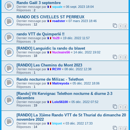
Rando Gaël 3 septembre
Dernier message par
squale
«
06 sept. 2023 18:04
Réponses :
2
RANDO DES CIVELLES ST PERREUX
Dernier message par
roadster
«
07 mars 2023 18:46
Réponses :
12
1
2
rando VTT de Quimperlé !!
Dernier message par
Yo29
«
19 déc. 2022 11:57
Réponses :
9
[RANDO] Languidic la rando du blavet
Dernier message par
Nucleaire56
«
14 déc. 2022 19:02
Réponses :
18
1
2
[RANDO] Les Chemins du Mont 2023
Dernier message par
RCVV
«
08 déc. 2022 12:38
Réponses :
1
Rando nocturne de Milizac - Telethon
Dernier message par
Maitreyoda
«
05 déc. 2022 18:06
Réponses :
1
[Rando] Vtt Kervignac Telethon nocturne & diurne 2-3
décembre
Dernier message par
Lolo56100
«
05 déc. 2022 07:52
Réponses :
19
1
2
[RANDO] La 31ème Rando VTT de St Thurial du dimanche 20
novembre 2022
Dernier message par
biquet
«
03 déc. 2022 17:33
Réponses :
14
1
2