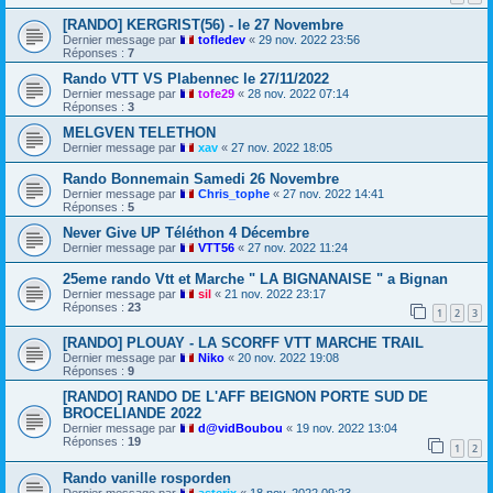
[RANDO] KERGRIST(56) - le 27 Novembre
Dernier message par
tofledev
«
29 nov. 2022 23:56
Réponses :
7
Rando VTT VS Plabennec le 27/11/2022
Dernier message par
tofe29
«
28 nov. 2022 07:14
Réponses :
3
MELGVEN TELETHON
Dernier message par
xav
«
27 nov. 2022 18:05
Rando Bonnemain Samedi 26 Novembre
Dernier message par
Chris_tophe
«
27 nov. 2022 14:41
Réponses :
5
Never Give UP Téléthon 4 Décembre
Dernier message par
VTT56
«
27 nov. 2022 11:24
25eme rando Vtt et Marche " LA BIGNANAISE " a Bignan
Dernier message par
sil
«
21 nov. 2022 23:17
Réponses :
23
1
2
3
[RANDO] PLOUAY - LA SCORFF VTT MARCHE TRAIL
Dernier message par
Niko
«
20 nov. 2022 19:08
Réponses :
9
[RANDO] RANDO DE L'AFF BEIGNON PORTE SUD DE
BROCELIANDE 2022
Dernier message par
d@vidBoubou
«
19 nov. 2022 13:04
Réponses :
19
1
2
Rando vanille rosporden
Dernier message par
asterix
«
18 nov. 2022 09:23