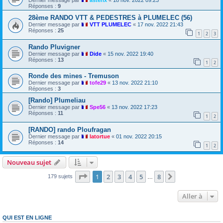
Réponses :
9
28ème RANDO VTT & PEDESTRES à PLUMELEC (56)
Dernier message par
VTT PLUMELEC
«
17 nov. 2022 21:43
Réponses :
25
1
2
3
Rando Pluvigner
Dernier message par
Dide
«
15 nov. 2022 19:40
Réponses :
13
1
2
Ronde des mines - Tremuson
Dernier message par
tofe29
«
13 nov. 2022 21:10
Réponses :
3
[Rando] Plumeliau
Dernier message par
Spe56
«
13 nov. 2022 17:23
Réponses :
11
1
2
[RANDO] rando Ploufragan
Dernier message par
latortue
«
01 nov. 2022 20:15
Réponses :
14
1
2
Nouveau sujet
Page
1
sur
8
1
2
3
4
5
8
Suivante
179 sujets
…
Aller à
QUI EST EN LIGNE