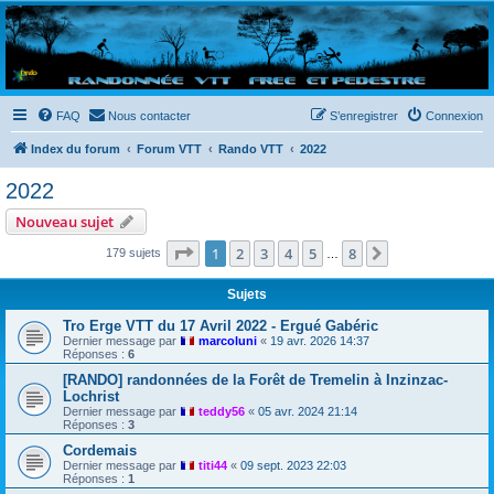
Randovttfree.fr
Bienvenue sur le site des randos vtt et pédestre de Bretagne . Bonne navigation sur le site
et bonnes randos dans l'Ouest !
FAQ
Nous contacter
S’enregistrer
Connexion
Index du forum
Forum VTT
Rando VTT
2022
2022
Nouveau sujet
Page
1
sur
8
1
2
3
4
5
8
Suivante
179 sujets
…
Sujets
Tro Erge VTT du 17 Avril 2022 - Ergué Gabéric
Dernier message par
marcoluni
«
19 avr. 2026 14:37
Réponses :
6
[RANDO] randonnées de la Forêt de Tremelin à Inzinzac-
Lochrist
Dernier message par
teddy56
«
05 avr. 2024 21:14
Réponses :
3
Cordemais
Dernier message par
titi44
«
09 sept. 2023 22:03
Réponses :
1