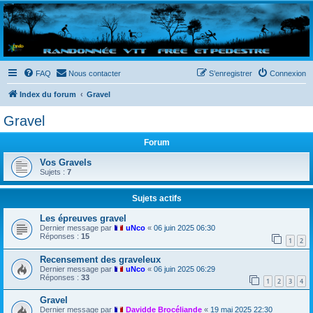
Randovttfree.fr
Bienvenue sur le site des randos vtt et pédestre de Bretagne . Bonne navigation sur le site
et bonnes randos dans l'Ouest !
FAQ
Nous contacter
S’enregistrer
Connexion
Index du forum
Gravel
Gravel
Forum
Vos Gravels
Sujets :
7
Sujets actifs
Les épreuves gravel
Dernier message par
uNco
«
06 juin 2025 06:30
Réponses :
15
1
2
Recensement des graveleux
Dernier message par
uNco
«
06 juin 2025 06:29
Réponses :
33
1
2
3
4
Gravel
Dernier message par
Davidde Brocéliande
«
19 mai 2025 22:30