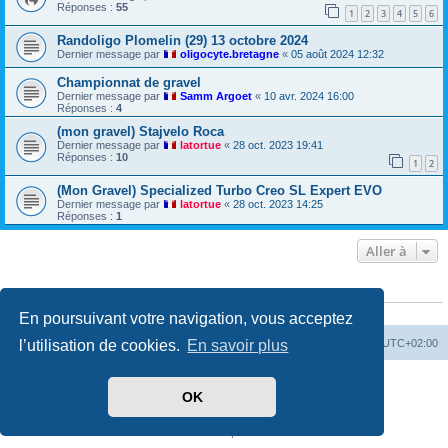
Réponses :
55
1
2
3
4
5
6
Randoligo Plomelin (29) 13 octobre 2024
Dernier message par
oligocyte.bretagne
«
05 août 2024 12:32
Championnat de gravel
Dernier message par
Samm Argoet
«
10 avr. 2024 16:00
Réponses :
4
(mon gravel) Stajvelo Roca
Dernier message par
latortue
«
28 oct. 2023 19:41
Réponses :
10
1
2
(Mon Gravel) Specialized Turbo Creo SL Expert EVO
Dernier message par
latortue
«
28 oct. 2023 14:25
Réponses :
1
Aller à
QUI EST EN LIGNE
Utilisateurs parcourant ce forum : Aucun utilisateur enregistré et 1 invité
En poursuivant votre navigation, vous acceptez
l’utilisation de cookies.
En savoir plus
Index du forum
Heures au format
UTC+02:00
Développé par
phpBB
® Forum Software © phpBB Limited
OK
Traduit par
phpBB-fr.com
Drapeaux des Pays par Sylver35
» V 1.5.0
Confidentialité
|
Conditions