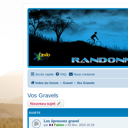
Randovttfree.fr
Bienvenue sur le site des randos vtt et pédestre de Bretagne . Bonne na
Accès rapide
FAQ
Nous contacter
Index du forum
Gravel
Vos Gravels
Vos Gravels
Nouveau sujet
SUJETS
Les épreuves gravel
par
Fabien
»
03 févr. 2024 16:18