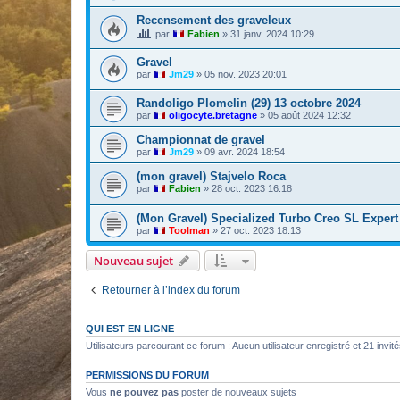
Recensement des graveleux
par
Fabien
»
31 janv. 2024 10:29
Gravel
par
Jm29
»
05 nov. 2023 20:01
Randoligo Plomelin (29) 13 octobre 2024
par
oligocyte.bretagne
»
05 août 2024 12:32
Championnat de gravel
par
Jm29
»
09 avr. 2024 18:54
(mon gravel) Stajvelo Roca
par
Fabien
»
28 oct. 2023 16:18
(Mon Gravel) Specialized Turbo Creo SL Exper
par
Toolman
»
27 oct. 2023 18:13
Nouveau sujet
Retourner à l’index du forum
QUI EST EN LIGNE
Utilisateurs parcourant ce forum : Aucun utilisateur enregistré et 21 invit
PERMISSIONS DU FORUM
Vous
ne pouvez pas
poster de nouveaux sujets