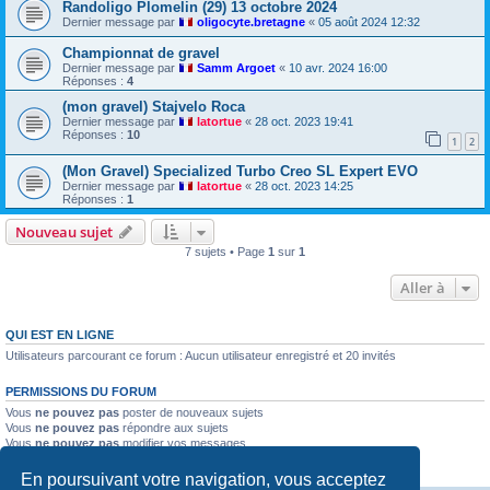
Randoligo Plomelin (29) 13 octobre 2024
Dernier message par
oligocyte.bretagne
«
05 août 2024 12:32
Championnat de gravel
Dernier message par
Samm Argoet
«
10 avr. 2024 16:00
Réponses :
4
(mon gravel) Stajvelo Roca
Dernier message par
latortue
«
28 oct. 2023 19:41
Réponses :
10
1
2
(Mon Gravel) Specialized Turbo Creo SL Expert EVO
Dernier message par
latortue
«
28 oct. 2023 14:25
Réponses :
1
Nouveau sujet
7 sujets • Page
1
sur
1
Aller à
QUI EST EN LIGNE
Utilisateurs parcourant ce forum : Aucun utilisateur enregistré et 20 invités
PERMISSIONS DU FORUM
Vous
ne pouvez pas
poster de nouveaux sujets
Vous
ne pouvez pas
répondre aux sujets
Vous
ne pouvez pas
modifier vos messages
Vous
ne pouvez pas
supprimer vos messages
Vous
ne pouvez pas
joindre des fichiers
En poursuivant votre navigation, vous acceptez