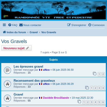
Randovttfree.fr
Bienvenue sur le site des randos vtt et pédestre de Bretagne . Bonne navigation sur le site
et bonnes randos dans l'Ouest !
FAQ
Nous contacter
S’enregistrer
Connexion
Index du forum
Gravel
Vos Gravels
Vos Gravels
Nouveau sujet
7 sujets • Page
1
sur
1
Sujets
Les épreuves gravel
Dernier message par
uNco
«
06 juin 2025 06:30
Réponses :
15
1
2
Recensement des graveleux
Dernier message par
uNco
«
06 juin 2025 06:29
Réponses :
33
1
2
3
4
Gravel
Dernier message par
Davidde Brocéliande
«
19 mai 2025 22:30
Réponses :
55
1
2
3
4
5
6