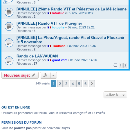
Réponses :
3
[ANNULEE] 29ème Rando VTT et Pédestres de La Mélécienne
Dernier message par
latortue
«
05 nov. 2023 08:36
Réponses :
2
[ANNULEE] Rando VTT de Pluvigner
Dernier message par
totophe
«
02 nov. 2023 19:21
Réponses :
4
[ANNULEE] La Plouz'Argoat, rando Vtt et Gravel à Plouzané
le 5 novembre
Dernier message par
Toolman
«
02 nov. 2023 15:36
Réponses :
2
Rando de LANVAUDAN
Dernier message par
giant vert
«
01 nov. 2023 14:26
Réponses :
17
1
2
Nouveau sujet
1
2
3
4
5
6
Suivante
146 sujets
Aller à
QUI EST EN LIGNE
Utilisateurs parcourant ce forum : Aucun utilisateur enregistré et 17 invités
PERMISSIONS DU FORUM
Vous
ne pouvez pas
poster de nouveaux sujets