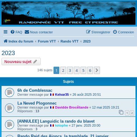
Randovttfree.fr
Bienvenue sur le site des randos vtt et pédestre de Bretagne . Bonne navigation sur le site
et bonnes randos dans l'Ouest !
FAQ
Nous contacter
S’enregistrer
Connexion
Index du forum
Forum VTT
Rando VTT
2023
2023
Nouveau sujet
1
2
3
4
5
6
Suivante
146 sujets
Sujets
6h de Comblessac
Dernier message par
Kelvar35
«
26 août 2025 20:51
La Neved Plogonnec
Dernier message par
Davidde Brocéliande
«
12 mai 2025 19:21
Réponses :
13
1
2
[ANNULEE] Languidic la rando du blavet
Dernier message par
totophe
«
27 janv. 2025 20:00
Réponses :
3
Rando Raid des Ajoncs, la tremblade, 21 janvier