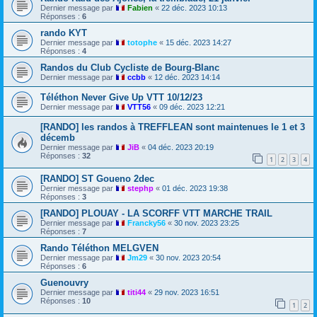
Dernier message par
Fabien
«
22 déc. 2023 10:13
Réponses :
6
rando KYT
Dernier message par
totophe
«
15 déc. 2023 14:27
Réponses :
4
Randos du Club Cycliste de Bourg-Blanc
Dernier message par
ccbb
«
12 déc. 2023 14:14
Téléthon Never Give Up VTT 10/12/23
Dernier message par
VTT56
«
09 déc. 2023 12:21
[RANDO] les randos à TREFFLEAN sont maintenues le 1 et 3
décemb
Dernier message par
JiB
«
04 déc. 2023 20:19
Réponses :
32
1
2
3
4
[RANDO] ST Goueno 2dec
Dernier message par
stephp
«
01 déc. 2023 19:38
Réponses :
3
[RANDO] PLOUAY - LA SCORFF VTT MARCHE TRAIL
Dernier message par
Francky56
«
30 nov. 2023 23:25
Réponses :
7
Rando Téléthon MELGVEN
Dernier message par
Jm29
«
30 nov. 2023 20:54
Réponses :
6
Guenouvry
Dernier message par
titi44
«
29 nov. 2023 16:51
Réponses :
10
1
2