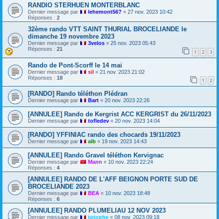
RANDIO STERHUEN MONTERBLANC
Dernier message par
lehemont56?
«
27 nov. 2023 10:42
Réponses :
2
32ème rando VTT SAINT THURIAL BROCELIANDE le
dimanche 19 novembre 2023
Dernier message par
3velos
«
25 nov. 2023 05:43
Réponses :
21
1
2
3
Rando de Pont-Scorff le 14 mai
Dernier message par
sil
«
21 nov. 2023 21:02
Réponses :
18
1
2
[RANDO] Rando téléthon Plédran
Dernier message par
Bart
«
20 nov. 2023 22:26
[ANNULEE] Rando de Kergrist ACC KERGRIST du 26/11/2023
Dernier message par
tofledev
«
20 nov. 2023 14:04
[RANDO] YFFINIAC rando des chocards 19/11/2023
Dernier message par
alb
«
19 nov. 2023 14:43
[ANNULEE] Rando Gravel téléthon Kervignac
Dernier message par
Mann
«
10 nov. 2023 22:24
Réponses :
4
[ANNULEE] RANDO DE L'AFF BEIGNON PORTE SUD DE
BROCELIANDE 2023
Dernier message par
BEA
«
10 nov. 2023 18:48
Réponses :
6
[ANNULEE] RANDO PLUMELIAU 12 NOV 2023
Dernier message par
totophe
«
08 nov. 2023 09:18