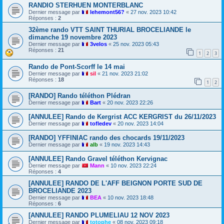
RANDIO STERHUEN MONTERBLANC
Dernier message par
lehemont56?
«
27 nov. 2023 10:42
Réponses :
2
32ème rando VTT SAINT THURIAL BROCELIANDE le
dimanche 19 novembre 2023
Dernier message par
3velos
«
25 nov. 2023 05:43
Réponses :
21
1
2
3
Rando de Pont-Scorff le 14 mai
Dernier message par
sil
«
21 nov. 2023 21:02
Réponses :
18
1
2
[RANDO] Rando téléthon Plédran
Dernier message par
Bart
«
20 nov. 2023 22:26
[ANNULEE] Rando de Kergrist ACC KERGRIST du 26/11/2023
Dernier message par
tofledev
«
20 nov. 2023 14:04
[RANDO] YFFINIAC rando des chocards 19/11/2023
Dernier message par
alb
«
19 nov. 2023 14:43
[ANNULEE] Rando Gravel téléthon Kervignac
Dernier message par
Mann
«
10 nov. 2023 22:24
Réponses :
4
[ANNULEE] RANDO DE L'AFF BEIGNON PORTE SUD DE
BROCELIANDE 2023
Dernier message par
BEA
«
10 nov. 2023 18:48
Réponses :
6
[ANNULEE] RANDO PLUMELIAU 12 NOV 2023
Dernier message par
totophe
«
08 nov. 2023 09:18