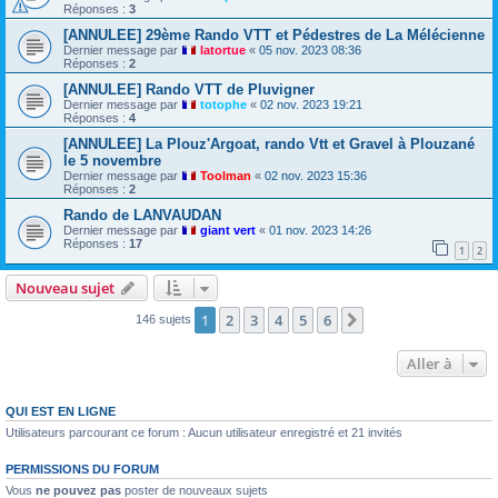
Réponses :
3
[ANNULEE] 29ème Rando VTT et Pédestres de La Mélécienne
Dernier message par
latortue
«
05 nov. 2023 08:36
Réponses :
2
[ANNULEE] Rando VTT de Pluvigner
Dernier message par
totophe
«
02 nov. 2023 19:21
Réponses :
4
[ANNULEE] La Plouz'Argoat, rando Vtt et Gravel à Plouzané
le 5 novembre
Dernier message par
Toolman
«
02 nov. 2023 15:36
Réponses :
2
Rando de LANVAUDAN
Dernier message par
giant vert
«
01 nov. 2023 14:26
Réponses :
17
1
2
Nouveau sujet
1
2
3
4
5
6
Suivante
146 sujets
Aller à
QUI EST EN LIGNE
Utilisateurs parcourant ce forum : Aucun utilisateur enregistré et 21 invités
PERMISSIONS DU FORUM
Vous
ne pouvez pas
poster de nouveaux sujets