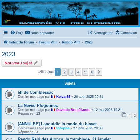
Randovttfree.fr
Bienvenue sur le site des randos vtt et pédestre de Bretagne . Bonne navigation sur le site
et bonnes randos dans l'Ouest !
FAQ
Nous contacter
S’enregistrer
Connexion
Index du forum
Forum VTT
Rando VTT
2023
2023
Nouveau sujet
1
2
3
4
5
6
Suivante
146 sujets
Sujets
6h de Comblessac
Dernier message par
Kelvar35
«
26 août 2025 20:51
La Neved Plogonnec
Dernier message par
Davidde Brocéliande
«
12 mai 2025 19:21
Réponses :
13
1
2
[ANNULEE] Languidic la rando du blavet
Dernier message par
totophe
«
27 janv. 2025 20:00
Réponses :
3
Rando Raid des Ajoncs, la tremblade, 21 janvier