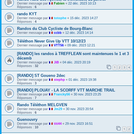
Dernier message par
Fabien
«
22 déc. 2023 10:13
Réponses :
6
rando KYT
Dernier message par
totophe
«
15 déc. 2023 14:27
Réponses :
4
Randos du Club Cycliste de Bourg-Blanc
Dernier message par
ccbb
«
12 déc. 2023 14:14
Téléthon Never Give Up VTT 10/12/23
Dernier message par
VTT56
«
09 déc. 2023 12:21
[RANDO] les randos à TREFFLEAN sont maintenues le 1 et 3
décemb
Dernier message par
JiB
«
04 déc. 2023 20:19
Réponses :
32
1
2
3
4
[RANDO] ST Goueno 2dec
Dernier message par
stephp
«
01 déc. 2023 19:38
Réponses :
3
[RANDO] PLOUAY - LA SCORFF VTT MARCHE TRAIL
Dernier message par
Francky56
«
30 nov. 2023 23:25
Réponses :
7
Rando Téléthon MELGVEN
Dernier message par
Jm29
«
30 nov. 2023 20:54
Réponses :
6
Guenouvry
Dernier message par
titi44
«
29 nov. 2023 16:51
Réponses :
10
1
2