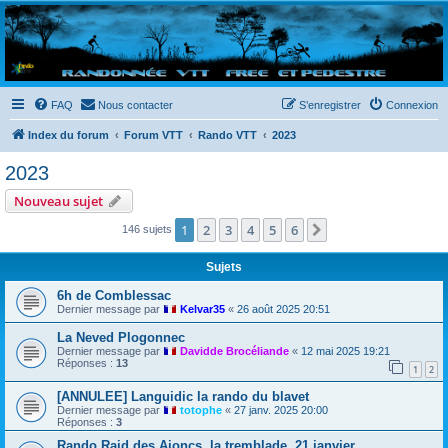
Randovttfree.fr
Bienvenue sur le site des randos vtt et pédestre de Bretagne . Bonne navigation sur le site
et bonnes randos dans l'Ouest !
FAQ
Nous contacter
S’enregistrer
Connexion
Index du forum
Forum VTT
Rando VTT
2023
2023
Nouveau sujet
1
2
3
4
5
6
Suivante
146 sujets
Sujets
6h de Comblessac
Dernier message par
Kelvar35
«
26 août 2025 20:51
La Neved Plogonnec
Dernier message par
Davidde Brocéliande
«
12 mai 2025 19:21
Réponses :
13
1
2
[ANNULEE] Languidic la rando du blavet
Dernier message par
totophe
«
27 janv. 2025 20:00
Réponses :
3
Rando Raid des Ajoncs, la tremblade, 21 janvier