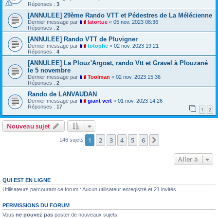
Réponses :
3
[ANNULEE] 29ème Rando VTT et Pédestres de La Mélécienne
Dernier message par
latortue
«
05 nov. 2023 08:36
Réponses :
2
[ANNULEE] Rando VTT de Pluvigner
Dernier message par
totophe
«
02 nov. 2023 19:21
Réponses :
4
[ANNULEE] La Plouz'Argoat, rando Vtt et Gravel à Plouzané
le 5 novembre
Dernier message par
Toolman
«
02 nov. 2023 15:36
Réponses :
2
Rando de LANVAUDAN
Dernier message par
giant vert
«
01 nov. 2023 14:26
Réponses :
17
1
2
Nouveau sujet
1
2
3
4
5
6
Suivante
146 sujets
Aller à
QUI EST EN LIGNE
Utilisateurs parcourant ce forum : Aucun utilisateur enregistré et 21 invités
PERMISSIONS DU FORUM
Vous
ne pouvez pas
poster de nouveaux sujets