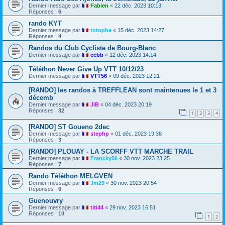
Dernier message par
Fabien
«
22 déc. 2023 10:13
Réponses :
6
rando KYT
Dernier message par
totophe
«
15 déc. 2023 14:27
Réponses :
4
Randos du Club Cycliste de Bourg-Blanc
Dernier message par
ccbb
«
12 déc. 2023 14:14
Téléthon Never Give Up VTT 10/12/23
Dernier message par
VTT56
«
09 déc. 2023 12:21
[RANDO] les randos à TREFFLEAN sont maintenues le 1 et 3
décemb
Dernier message par
JiB
«
04 déc. 2023 20:19
Réponses :
32
1
2
3
4
[RANDO] ST Goueno 2dec
Dernier message par
stephp
«
01 déc. 2023 19:38
Réponses :
3
[RANDO] PLOUAY - LA SCORFF VTT MARCHE TRAIL
Dernier message par
Francky56
«
30 nov. 2023 23:25
Réponses :
7
Rando Téléthon MELGVEN
Dernier message par
Jm29
«
30 nov. 2023 20:54
Réponses :
6
Guenouvry
Dernier message par
titi44
«
29 nov. 2023 16:51
Réponses :
10
1
2