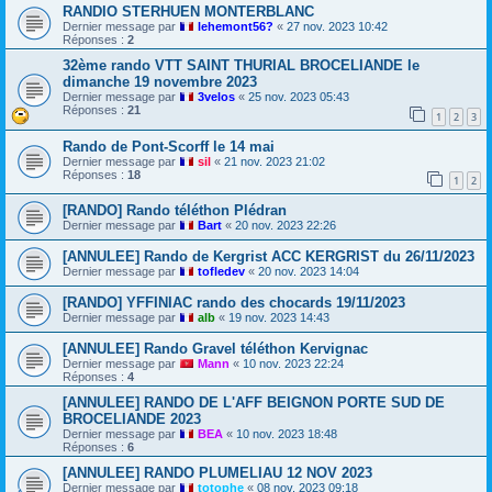
RANDIO STERHUEN MONTERBLANC
Dernier message par
lehemont56?
«
27 nov. 2023 10:42
Réponses :
2
32ème rando VTT SAINT THURIAL BROCELIANDE le
dimanche 19 novembre 2023
Dernier message par
3velos
«
25 nov. 2023 05:43
Réponses :
21
1
2
3
Rando de Pont-Scorff le 14 mai
Dernier message par
sil
«
21 nov. 2023 21:02
Réponses :
18
1
2
[RANDO] Rando téléthon Plédran
Dernier message par
Bart
«
20 nov. 2023 22:26
[ANNULEE] Rando de Kergrist ACC KERGRIST du 26/11/2023
Dernier message par
tofledev
«
20 nov. 2023 14:04
[RANDO] YFFINIAC rando des chocards 19/11/2023
Dernier message par
alb
«
19 nov. 2023 14:43
[ANNULEE] Rando Gravel téléthon Kervignac
Dernier message par
Mann
«
10 nov. 2023 22:24
Réponses :
4
[ANNULEE] RANDO DE L'AFF BEIGNON PORTE SUD DE
BROCELIANDE 2023
Dernier message par
BEA
«
10 nov. 2023 18:48
Réponses :
6
[ANNULEE] RANDO PLUMELIAU 12 NOV 2023
Dernier message par
totophe
«
08 nov. 2023 09:18