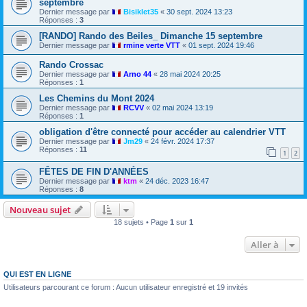
septembre
Dernier message par
Bisiklet35
«
30 sept. 2024 13:23
Réponses :
3
[RANDO] Rando des Beiles_ Dimanche 15 septembre
Dernier message par
rmine verte VTT
«
01 sept. 2024 19:46
Rando Crossac
Dernier message par
Arno 44
«
28 mai 2024 20:25
Réponses :
1
Les Chemins du Mont 2024
Dernier message par
RCVV
«
02 mai 2024 13:19
Réponses :
1
obligation d'être connecté pour accéder au calendrier VTT
Dernier message par
Jm29
«
24 févr. 2024 17:37
Réponses :
11
1
2
FÊTES DE FIN D'ANNÉES
Dernier message par
ktm
«
24 déc. 2023 16:47
Réponses :
8
Nouveau sujet
18 sujets • Page
1
sur
1
Aller à
QUI EST EN LIGNE
Utilisateurs parcourant ce forum : Aucun utilisateur enregistré et 19 invités