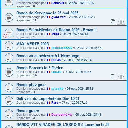
Dernier message par
Sebas00
«
22 déc. 2025 14:35
Réponses :
6
Rando de Kervignac le 25 mai 2025
Dernier message par
giant vert
«
28 mai 2025 08:23
Réponses :
11
1
2
Rando Saint-Nicolas de Redon 2025 - Bravo !!
Dernier message par
44titi
«
19 avr. 2025 08:13
Réponses :
1
MAXI VERTE 2025
Dernier message par
jolitorax35220
«
03 avr. 2025 15:43
Rando vtt et pédestre à L'Hermitage
Dernier message par
gps35
«
22 mars 2025 07:16
Rando Porcaro le 2 février
Dernier message par
squale
«
09 févr. 2025 19:45
Réponses :
14
1
2
Rando pluvigner
Dernier message par
totophe
«
03 nov. 2024 15:31
Réponses :
3
Defi velo du Loperhethon Dim 10/11
Dernier message par
Faro
«
27 oct. 2024 07:19
Rando guern
Dernier message par
Duo berné vtt
«
09 oct. 2024 20:48
Réponses :
4
RANDO VTT VIRADES DE L'ESPOIR à Locminé le 29