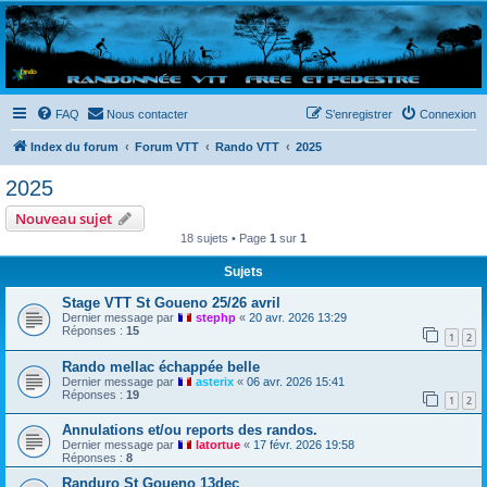
Randovttfree.fr
Bienvenue sur le site des randos vtt et pédestre de Bretagne . Bonne navigation sur le site
et bonnes randos dans l'Ouest !
FAQ
Nous contacter
S’enregistrer
Connexion
Index du forum
Forum VTT
Rando VTT
2025
2025
Nouveau sujet
18 sujets • Page
1
sur
1
Sujets
Stage VTT St Goueno 25/26 avril
Dernier message par
stephp
«
20 avr. 2026 13:29
Réponses :
15
1
2
Rando mellac échappée belle
Dernier message par
asterix
«
06 avr. 2026 15:41
Réponses :
19
1
2
Annulations et/ou reports des randos.
Dernier message par
latortue
«
17 févr. 2026 19:58
Réponses :
8
Randuro St Goueno 13dec