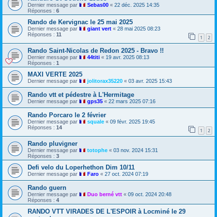
Dernier message par
Sebas00
«
22 déc. 2025 14:35
Réponses :
6
Rando de Kervignac le 25 mai 2025
Dernier message par
giant vert
«
28 mai 2025 08:23
Réponses :
11
1
2
Rando Saint-Nicolas de Redon 2025 - Bravo !!
Dernier message par
44titi
«
19 avr. 2025 08:13
Réponses :
1
MAXI VERTE 2025
Dernier message par
jolitorax35220
«
03 avr. 2025 15:43
Rando vtt et pédestre à L'Hermitage
Dernier message par
gps35
«
22 mars 2025 07:16
Rando Porcaro le 2 février
Dernier message par
squale
«
09 févr. 2025 19:45
Réponses :
14
1
2
Rando pluvigner
Dernier message par
totophe
«
03 nov. 2024 15:31
Réponses :
3
Defi velo du Loperhethon Dim 10/11
Dernier message par
Faro
«
27 oct. 2024 07:19
Rando guern
Dernier message par
Duo berné vtt
«
09 oct. 2024 20:48
Réponses :
4
RANDO VTT VIRADES DE L'ESPOIR à Locminé le 29