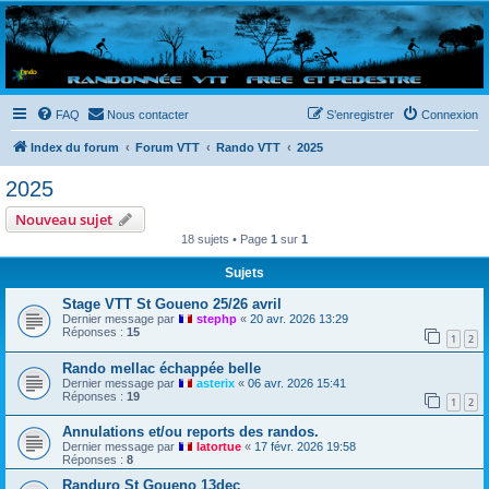
Randovttfree.fr
Bienvenue sur le site des randos vtt et pédestre de Bretagne . Bonne navigation sur le site
et bonnes randos dans l'Ouest !
FAQ
Nous contacter
S’enregistrer
Connexion
Index du forum
Forum VTT
Rando VTT
2025
2025
Nouveau sujet
18 sujets • Page
1
sur
1
Sujets
Stage VTT St Goueno 25/26 avril
Dernier message par
stephp
«
20 avr. 2026 13:29
Réponses :
15
1
2
Rando mellac échappée belle
Dernier message par
asterix
«
06 avr. 2026 15:41
Réponses :
19
1
2
Annulations et/ou reports des randos.
Dernier message par
latortue
«
17 févr. 2026 19:58
Réponses :
8
Randuro St Goueno 13dec