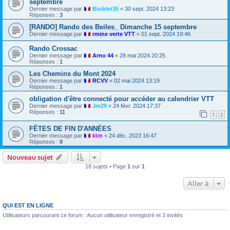
septembre
Dernier message par
Bisiklet35
«
30 sept. 2024 13:23
Réponses :
3
[RANDO] Rando des Beiles_ Dimanche 15 septembre
Dernier message par
rmine verte VTT
«
01 sept. 2024 19:46
Rando Crossac
Dernier message par
Arno 44
«
28 mai 2024 20:25
Réponses :
1
Les Chemins du Mont 2024
Dernier message par
RCVV
«
02 mai 2024 13:19
Réponses :
1
obligation d'être connecté pour accéder au calendrier VTT
Dernier message par
Jm29
«
24 févr. 2024 17:37
Réponses :
11
1
2
FÊTES DE FIN D'ANNÉES
Dernier message par
ktm
«
24 déc. 2023 16:47
Réponses :
8
Nouveau sujet
18 sujets • Page
1
sur
1
Aller à
QUI EST EN LIGNE
Utilisateurs parcourant ce forum : Aucun utilisateur enregistré et 3 invités