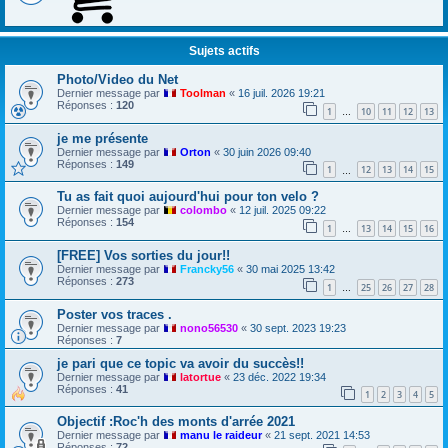
Sujets actifs
Photo/Video du Net
Dernier message par
Toolman
«
16 juil. 2026 19:21
Réponses :
120
1
10
11
12
13
…
je me présente
Dernier message par
Orton
«
30 juin 2026 09:40
Réponses :
149
1
12
13
14
15
…
Tu as fait quoi aujourd'hui pour ton velo ?
Dernier message par
colombo
«
12 juil. 2025 09:22
Réponses :
154
1
13
14
15
16
…
[FREE] Vos sorties du jour!!
Dernier message par
Francky56
«
30 mai 2025 13:42
Réponses :
273
1
25
26
27
28
…
Poster vos traces .
Dernier message par
nono56530
«
30 sept. 2023 19:23
Réponses :
7
je pari que ce topic va avoir du succès!!
Dernier message par
latortue
«
23 déc. 2022 19:34
Réponses :
41
1
2
3
4
5
Objectif :Roc'h des monts d'arrée 2021
Dernier message par
manu le raideur
«
21 sept. 2021 14:53
Réponses :
72