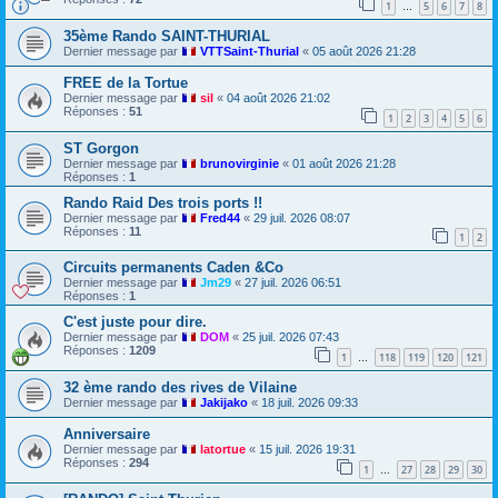
1
5
6
7
8
…
35ème Rando SAINT-THURIAL
Dernier message par
VTTSaint-Thurial
«
05 août 2026 21:28
FREE de la Tortue
Dernier message par
sil
«
04 août 2026 21:02
Réponses :
51
1
2
3
4
5
6
ST Gorgon
Dernier message par
brunovirginie
«
01 août 2026 21:28
Réponses :
1
Rando Raid Des trois ports !!
Dernier message par
Fred44
«
29 juil. 2026 08:07
Réponses :
11
1
2
Circuits permanents Caden &Co
Dernier message par
Jm29
«
27 juil. 2026 06:51
Réponses :
1
C'est juste pour dire.
Dernier message par
DOM
«
25 juil. 2026 07:43
Réponses :
1209
1
118
119
120
121
…
32 ème rando des rives de Vilaine
Dernier message par
Jakijako
«
18 juil. 2026 09:33
Anniversaire
Dernier message par
latortue
«
15 juil. 2026 19:31
Réponses :
294
1
27
28
29
30
…