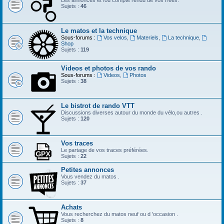
Les annonces et /ou compte rendu de vos frees.
Sujets :
46
Le matos et la technique
Sous-forums :
Vos velos
,
Materiels
,
La technique
,
Shop
Sujets :
119
Videos et photos de vos rando
Sous-forums :
Videos
,
Photos
Sujets :
38
Le bistrot de rando VTT
Discussions diverses autour du monde du vélo,ou autres .
Sujets :
120
Vos traces
Le partage de vos traces préférées.
Sujets :
22
Petites annonces
Vous vendez du matos .
Sujets :
37
Achats
Vous recherchez du matos neuf ou d 'occasion .
Sujets :
8