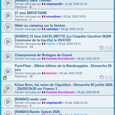
[RANDO] Saint Thurien
Dernier message par
stephane29
«
11 juil. 2026 21:10
Réponses :
8
27 eme BRIVETAINE
Dernier message par
nicostbrev
«
09 juil. 2026 19:02
Réponses :
2
Hôtel ou camping sur le Verdon
Dernier message par
cameliya
«
09 juil. 2026 14:18
[RANDO] 31 ème GACELINETTE (La Chapelle Gaceline 56200
Commune de la Gacilly) le 05/07/20
Dernier message par
squale
«
06 juil. 2026 19:14
Réponses :
13
1
2
Championnat de Bretagne de Gravel
Dernier message par
Davidde Brocéliande
«
05 juil. 2026 18:43
Pont-Péan - 25ème édition de la Randoxygène - Dimanche 28
juin
Dernier message par
latortue
«
05 juil. 2026 18:40
Réponses :
11
1
2
Kilian Bron, les voies de l'équilibre - Dimanche 05 juillet 2026
- 12h55/13h30 sur France 3
Dernier message par
Davidde Brocéliande
«
05 juil. 2026 08:46
[RANDO] rando cast
Dernier message par
stephane29
«
04 juil. 2026 21:33
Réponses :
4
[RANDO] Rando Spézet 2026