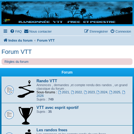
Randovttfree.fr
Bienvenue sur le site des randos vtt et pédestre de Bretagne . Bonne navigation sur le site
et bonnes randos dans l'Ouest !
FAQ
Nous contacter
S’enregistrer
Connexion
Index du forum
Forum VTT
Forum VTT
Règles du forum
Forum
Rando VTT
Annonces , demandes ,et compte rendu des randos , un grand
classique du forum .
Sous-forums :
2021
,
2022
,
2023
,
2024
,
2025
,
2026
Sujets :
749
VTT avec esprit sportif
Sujets :
35
Les randos frees