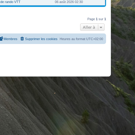
t de rando VTT
06 août 2026 02:30
Page
1
sur
1
Aller à
Membres
Supprimer les cookies
Heures au format
UTC+02:00