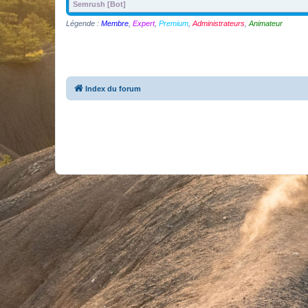
Semrush [Bot]
Légende :
Membre
,
Expert
,
Premium
,
Administrateurs
,
Animateur
Index du forum