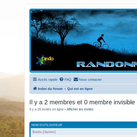
Randovttfree.fr
Bienvenue sur le site des randos vtt et pédestre de Bretagne . Bonne na
Accès rapide
FAQ
Nous contacter
Index du forum
Qui est en ligne
Il y a 2 membres et 0 membre invisible 
Il y a 28 invités en ligne •
Afficher les invités
NOM D’UTILISATEUR
Baidu [Spider]