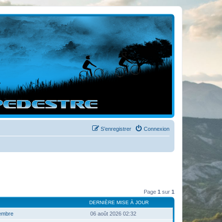
S’enregistrer
Connexion
Page
1
sur
1
DERNIÈRE MISE À JOUR
membre
06 août 2026 02:32