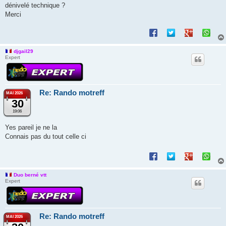
dénivelé technique ?
Merci
djgail29
Expert
Re: Rando motreff
MAI 2026
30
19:06
Yes pareil je ne la
Connais pas du tout celle ci
Duo berné vtt
Expert
Re: Rando motreff
MAI 2026