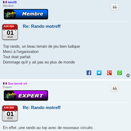
loic29
Membre
Re: Rando motreff
JUIN 2026
01
16:28
Top rando, un beau terrain de jeu bien ludique
Merci à l'organisation
Tout était parfait.
Dommage qu'il y ait pas eu plus de monde
Duo berné vtt
Expert
Re: Rando motreff
JUIN 2026
01
21:51
En effet ,une rando au top avec de nouveaux circuits .