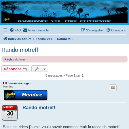
Randovttfree.fr
Bienvenue sur le site des randos vtt et pédestre de Bretagne . Bonne navigation sur le site
et bonnes randos dans l'Ouest !
FAQ
Nous contacter
S’enregistrer
Connexion
Index du forum
Forum VTT
Rando VTT
Rando motreff
Règles du forum
Répondre
6 messages • Page
1
sur
1
Jeromleecougan
Membre
Rando motreff
MAI 2026
30
14:15
Salut les riders j'aurais voulu savoir comment était la rando de motreff