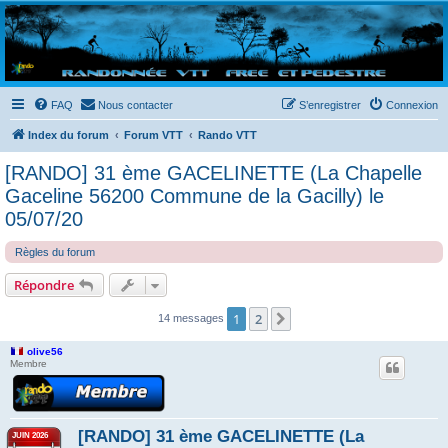
Randovttfree.fr
Bienvenue sur le site des randos vtt et pédestre de Bretagne . Bonne navigation sur le site
et bonnes randos dans l'Ouest !
FAQ
Nous contacter
S’enregistrer
Connexion
Index du forum
Forum VTT
Rando VTT
[RANDO] 31 ème GACELINETTE (La Chapelle
Gaceline 56200 Commune de la Gacilly) le
05/07/20
Règles du forum
Répondre
1
2
Suivante
14 messages
olive56
Membre
[RANDO] 31 ème GACELINETTE (La
JUIN 2026