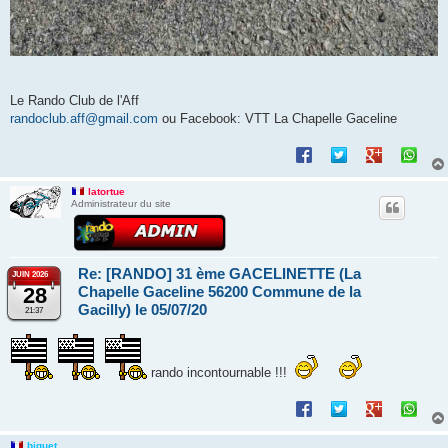
Le Rando Club de l'Aff
randoclub.aff@gmail.com
ou Facebook: VTT La Chapelle Gaceline
latortue
Administrateur du site
Re: [RANDO] 31 ème GACELINETTE (La
JUIN 2026
28
Chapelle Gaceline 56200 Commune de la
Gacilly) le 05/07/20
21:37
rando incontournable !!!
biquet