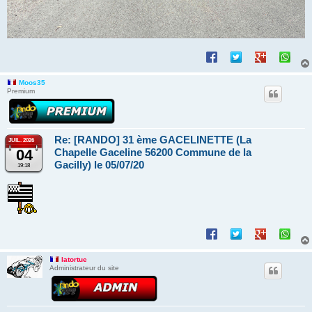
Moos35
Premium
Re: [RANDO] 31 ème GACELINETTE (La
JUIL. 2026
04
Chapelle Gaceline 56200 Commune de la
Gacilly) le 05/07/20
19:18
latortue
Administrateur du site