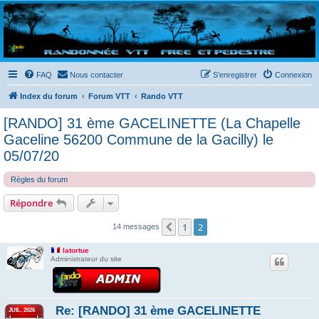
Randovttfree.fr
Bienvenue sur le site des randos vtt et pédestre de Bretagne . Bonne navigation sur le site
et bonnes randos dans l'Ouest !
FAQ
Nous contacter
S’enregistrer
Connexion
Index du forum
Forum VTT
Rando VTT
[RANDO] 31 ème GACELINETTE (La Chapelle
Gaceline 56200 Commune de la Gacilly) le
05/07/20
Règles du forum
Répondre
1
2
Précédente
14 messages
latortue
Administrateur du site
Re: [RANDO] 31 ème GACELINETTE
JUIL. 2026