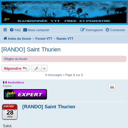
Randovttfree.fr
Bienvenue sur le site des randos vtt et pédestre de Bretagne . Bonne navigation sur le site
et bonnes randos dans l'Ouest !
FAQ
Nous contacter
S’enregistrer
Connexion
Index du forum
Forum VTT
Rando VTT
[RANDO] Saint Thurien
Règles du forum
Répondre
9 messages • Page
1
sur
1
thedistillers
Expert
[RANDO] Saint Thurien
JUIN 2026
28
19:04
Salut.