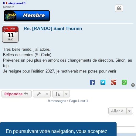
stephane29
Membre
Re: [RANDO] Saint Thurien
JUIL. 2026
11
21:10
Très belle rando, j'ai adoré.
Belles descentes (St Cado).
Prévenez un peu plus en amont des changements de direction. Sinon, au
top.
Je resigne pour l'édition 2027, je motiverait mes potes pour venir
Répondre
9 messages • Page
1
sur
1
Aller à
QUI EST EN LIGNE
Utilisateurs parcourant ce forum : Aucun utilisateur enregistré et 21 invités
En poursuivant votre navigation, vous acceptez