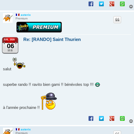
asterix
Premium
Re: [RANDO] Saint Thurien
JUIL. 2026
06
12:11
salut
superbe rando !! ravito bien garni !! bénévoles top !!!
à l'année prochaine !!
asterix
Premium