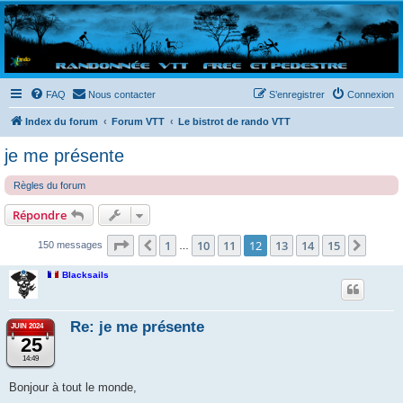
Randovttfree.fr
Bienvenue sur le site des randos vtt et pédestre de Bretagne . Bonne navigation sur le site
et bonnes randos dans l'Ouest !
FAQ
Nous contacter
S’enregistrer
Connexion
Index du forum
Forum VTT
Le bistrot de rando VTT
je me présente
Règles du forum
Répondre
Page
12
sur
15
1
10
11
12
13
14
15
Précédente
Suiva
150 messages
…
Blacksails
Re: je me présente
JUIN 2024
25
14:49
Bonjour à tout le monde,