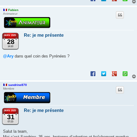
Fabien
Animateur
Re: je me présente
JANV. 2025
28
14:10
@Ary
dans quel coin des Pyrénées ?
sandrine870
Membre
Re: je me présente
JANV. 2025
31
07:23
Salut la team,
Moi c’est Sandrine, 35 ans, bretonne d’adoption et fraîchement mordue