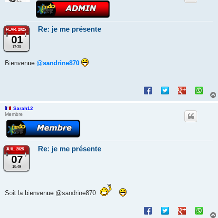
Re: je me présente
FÉVR. 2025
01
17:30
Bienvenue
@sandrine870
Sarah12
Membre
Re: je me présente
JUIL. 2025
07
10:49
Soit la bienvenue @sandrine870