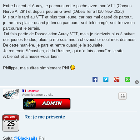
Entre Lorient et Auray, je parcours cette poche avec mon VTT (Canyon
Nerve Al 29") et depuis peu en Gravel (Orbea Terra H30 New 2023)
Mis sur le tard au VTT et plus tout jeune, car pas mal cassé de partout,
je me fais plaisir quand je fini un parcours, soit téléchargé, soit trouvé en
parcourant le terrain.
J'ai fais partie de l'association Auray VTT, mais je n'arrivais plus à suivre
ces jeunes fondus, alors je me suis mis à chevaucher seul mes destriers.
De cette manière, je pars et rentre quand je le souhaite.
Je remercie Sébastien, de la Rustine, qui m'a fais connaître le site.
À bientôt et amusez-vous bien.
Philippe, mais dites simplement Phil
latortue
Administrateur du site
Re: je me présente
JUIN 2024
25
17:48
Salut
@Blacksails
Phil