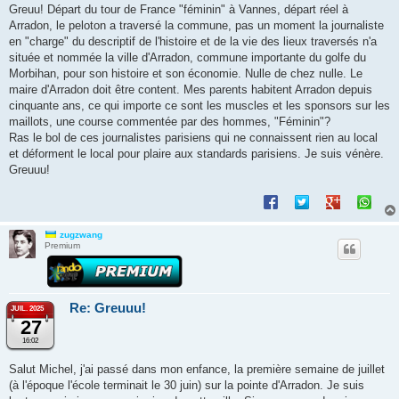
Greuu! Départ du tour de France "féminin" à Vannes, départ réel à
Arradon, le peloton a traversé la commune, pas un moment la journaliste
en "charge" du descriptif de l'histoire et de la vie des lieux traversés n'a
située et nommée la ville d'Arradon, commune importante du golfe du
Morbihan, pour son histoire et son économie. Nulle de chez nulle. Le
maire d'Arradon doit être content. Mes parents habitent Arradon depuis
cinquante ans, ce qui importe ce sont les muscles et les sponsors sur les
maillots, une course commentée par des hommes, "Féminin"?
Ras le bol de ces journalistes parisiens qui ne connaissent rien au local
et déforment le local pour plaire aux standards parisiens. Je suis vénère.
Greuuu!
zugzwang
Premium
Re: Greuuu!
JUIL. 2025
27
16:02
Salut Michel, j'ai passé dans mon enfance, la première semaine de juillet
(à l'époque l'école terminait le 30 juin) sur la pointe d'Arradon. Je suis