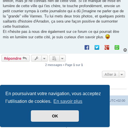
breton, mais je ne connais rien de cette ville. Si ce manque de mise en
lumière de cette ville qui t'es chère, te touche profondément, envoie un
petit courrier sympa à cette journaliste qui a dû j'imagine ne parler que de
la "grande" ville Vannes. Tu lui mets deux trois photos, et quelques points
saillants d'histoire d'Arradon, ça sera une façon positive de surmonter
cette frustration.
Et n'hésite pas à nous dire également sur ce forum ce qui pourrait être
mis en lumière sur cette cité, je suis curieux d'en savoir plus.
Répondre
2 messages • Page
1
sur
1
Aller à
QUI EST EN LIGNE
Utilisateurs parcourant ce forum :
Bing [Bot]
et 15 invités
En poursuivant votre navigation, vous acceptez
l’utilisation de cookies.
En savoir plus
Index du forum
Heures au format
UTC+02:00
Développé par
phpBB
® Forum Software © phpBB Limited
OK
Traduit par
phpBB-fr.com
Drapeaux des Pays par Sylver35
» V 1.5.0
Confidentialité
|
Conditions