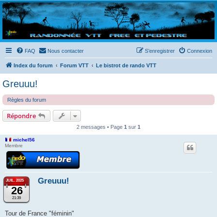
Randovttfree.fr
Bienvenue sur le site des randos vtt et pédestre de Bretagne . Bonne navigation sur le site
et bonnes randos dans l'Ouest !
FAQ
Nous contacter
S’enregistrer
Connexion
Index du forum
Forum VTT
Le bistrot de rando VTT
Greuuu!
Règles du forum
Répondre
2 messages • Page
1
sur
1
michel56
Membre
Greuuu!
JUIL. 2025
26
21:39
Tour de France "féminin"