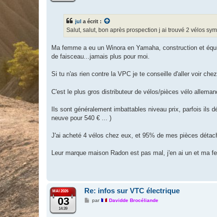
s
a
g
jul
a écrit :
e
Salut, salut, bon après prospection j ai trouvé 2 vélos 
Ma femme a eu un Winora en Yamaha, construction et équi
de faisceau...jamais plus pour moi.
Si tu n'as rien contre la VPC je te conseille d'aller voir che
C'est le plus gros distributeur de vélos/pièces vélo allema
Ils sont généralement imbattables niveau prix, parfois ils
neuve pour 540 € ... )
J'ai acheté 4 vélos chez eux, et 95% de mes pièces détachée
Leur marque maison Radon est pas mal, j'en ai un et ma fem
Re: infos sur VTC électrique
MAI 2026
03
M
par
Davidde Brocéliande
e
14:39
s