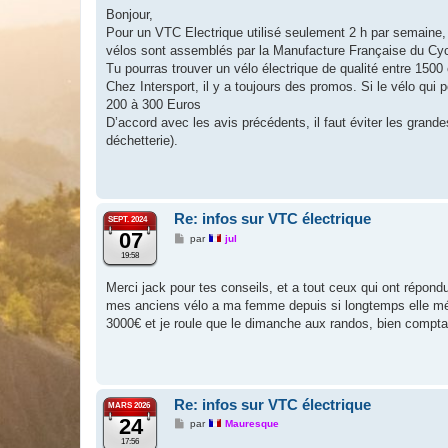
s
Bonjour,
a
g
Pour un VTC Electrique utilisé seulement 2 h par semain
e
vélos sont assemblés par la Manufacture Française du Cyc
Tu pourras trouver un vélo électrique de qualité entre 1500
Chez Intersport, il y a toujours des promos. Si le vélo qui p
200 à 300 Euros
D’accord avec les avis précédents, il faut éviter les grand
déchetterie).
Re: infos sur VTC électrique
SEPT. 2024
07
M
par
jul
e
19:58
s
s
a
Merci jack pour tes conseils, et a tout ceux qui ont répond
g
mes anciens vélo a ma femme depuis si longtemps elle mérit
e
3000€ et je roule que le dimanche aux randos, bien compta
Re: infos sur VTC électrique
MARS 2026
24
M
par
Mauresque
e
17:56
s