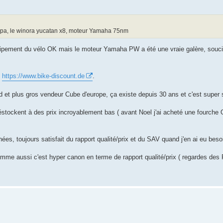
sympa, le winora yucatan x8, moteur Yamaha 75nm
pement du vélo OK mais le moteur Yamaha PW a été une vraie galère, soucis
z
https://www.bike-discount.de
.
nd et plus gros vendeur Cube d'europe, ça existe depuis 30 ans et c'est super 
 déstockent à des prix incroyablement bas ( avant Noel j'ai acheté une fourche
s, toujours satisfait du rapport qualité/prix et du SAV quand j'en ai eu beso
me aussi c'est hyper canon en terme de rapport qualité/prix ( regardes des R