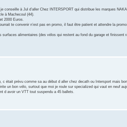
e, je conseille à Jul d’aller Chez INTERSPORT qui distribue les marques N
le à Machecoul (44).
 et 2000 Euros.
ourrait te convenir n’est pas en promo, il faut être patient et attendre la prom
es surfaces alimentaires (des vélos qui restent au fond du garage et finissent 
u, c était prévu comme sa au début d aller chez decath ou Intersport mais bon 
e un bon vélo, surtout que moi je roule sur specialized qui vaut en neuf auj
nt d avoir un VTT tout suspendu a 45 ballets.