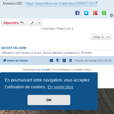
Annonce LBC :
https://www.leboncoin.fr/ad/velos/3108637724
Répondre
1 message • Page
1
sur
1
Aller à
QUI EST EN LIGNE
Utilisateurs parcourant ce forum : Aucun utilisateur enregistré et 19 invités
Index du forum
Heures au format
UTC+02:00
Développé par
phpBB
® Forum Software © phpBB Limited
Traduit par
phpBB-fr.com
Drapeaux des Pays par Sylver35
» V 1.5.0
En poursuivant votre navigation, vous acceptez
Confidentialité
|
Conditions
l’utilisation de cookies.
En savoir plus
OK