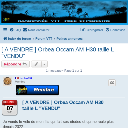
Randovttfree.fr
Bienvenue sur le site des randos vtt et pédestre de Bretagne . Bonne navigation sur le site
et bonnes randos dans l'Ouest !
FAQ
Nous contacter
S’enregistrer
Connexion
Index du forum
Forum VTT
Petites annonces
[ A VENDRE ] Orbea Occam AM H30 taille L
"VENDU"
Répondre
1 message • Page
1
sur
1
brokof56
Membre
[ A VENDRE ] Orbea Occam AM H30
DÉC. 2025
07
taille L "VENDU"
19:31
Je vends le vélo de mon fils qui fait ses études et qui ne roule plus
depuis 2022.