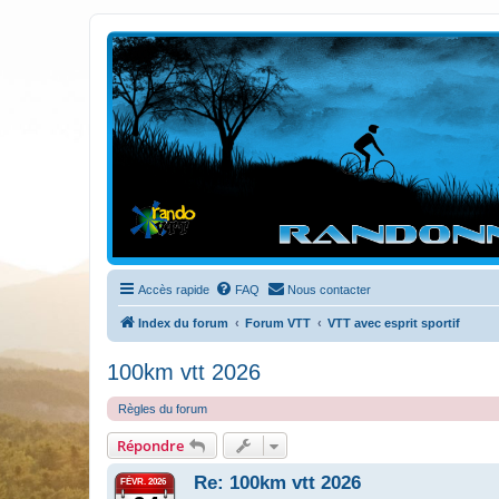
Randovttfree.fr
Bienvenue sur le site des randos vtt et pédestre de Bretagne . Bonne na
Accès rapide
FAQ
Nous contacter
Index du forum
Forum VTT
VTT avec esprit sportif
100km vtt 2026
Règles du forum
Répondre
Re: 100km vtt 2026
FÉVR. 2026