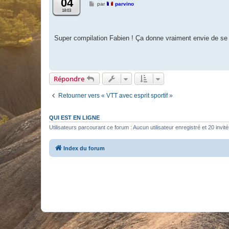
04
M
par
parvino
e
18:03
s
s
a
g
Super compilation Fabien ! Ça donne vraiment envie de se
e
Répondre
Retourner vers « VTT avec esprit sportif »
QUI EST EN LIGNE
Utilisateurs parcourant ce forum : Aucun utilisateur enregistré et 20 invit
Index du forum