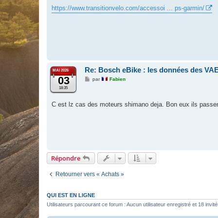
e
s
https://www.transitionvelo.com/accessoi ... ps-garmin/
s
a
g
e
Re: Bosch eBike : les données des VAE
MAI 2026
03
M
par
Fabien
e
18:35
s
s
a
C est lz cas des moteurs shimano deja. Bon eux ils pass
g
e
Répondre
Retourner vers « Achats »
QUI EST EN LIGNE
Utilisateurs parcourant ce forum : Aucun utilisateur enregistré et 18 invit