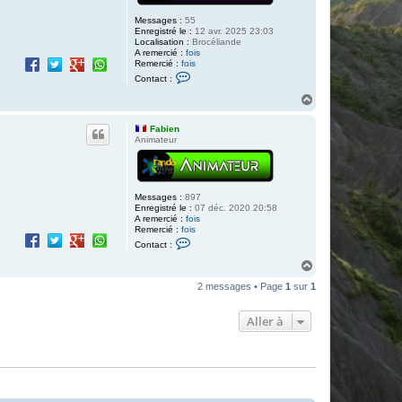
Messages :
55
Enregistré le :
12 avr. 2025 23:03
Localisation :
Brocéliande
A remercié :
fois
Remercié :
fois
C
Contact :
o
n
H
t
a
a
u
c
Fabien
t
t
Animateur
e
r
D
a
v
Messages :
897
i
Enregistré le :
07 déc. 2020 20:58
d
A remercié :
fois
d
Remercié :
fois
e
C
Contact :
B
o
r
n
H
o
t
a
c
a
2 messages • Page
1
sur
1
é
u
c
l
t
t
i
e
Aller à
a
r
n
F
d
a
e
b
i
e
n