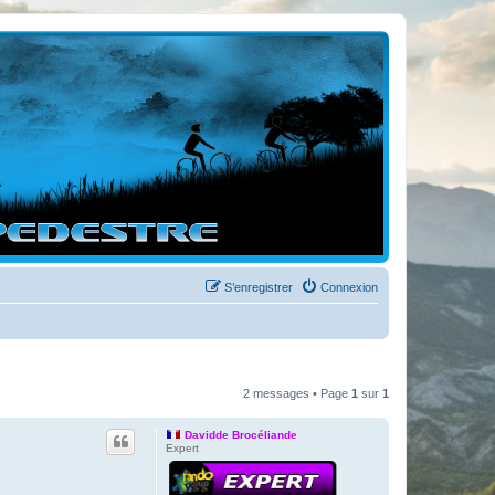
S’enregistrer
Connexion
2 messages • Page
1
sur
1
Davidde Brocéliande
Expert