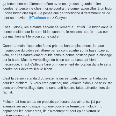
ça fonctionne parfaitement même avec ces grosses gourdes bien
lourdes, et personne chez moi ne voudrait retourner aujourd'hui à un bidon
/ porte bidon classique - je pense que ça fonctionne différemment de ce
dont se souvient
@Toolman
chez Canyon.
Chez Fidlock, les aimants servent seulement à " attirer " le bidon dans la
bonne position sur le porte-bidon quand tu le reposes, ce n'est pas eux
qui maintiennent le bidon sur le cadre.
Quand ta main s'approche à peu près du bon emplacement, la base
magnétique du bidon est attirée par sa contrepartie sur la base fixée au
vélo, et tu es naturellement guidé dans la bonne position pour le clipsage
sur la base. Mais le verrouillage du bidon sur sa base est bien
mécanique, il faut d'ailleurs faire un mouvement de rotation dans le sens
horaire pour déverrouiller le bidon.
C'est la version standard du système qui est particulièrement adaptée
pour les droitiers. Si vous êtes gaucher, une variante bidon + base existe
avec un déverrouillage dans le sens anti-horaire, faites attention lors de
l'achat.
Fidlock fait tout un tas de produits contenant des aimants, j'ai par
exemple sur mon casque Fox une boucle de fermeture Fidlock : tu
approches les deux cotés, ils s'aimantent et pouf ça se verrouille
automagiquement.