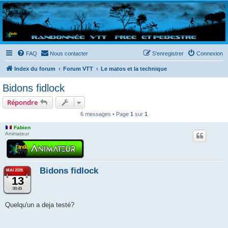
Randovttfree.fr
Bienvenue sur le site des randos vtt et pédestre de Bretagne . Bonne navigation sur le site
et bonnes randos dans l'Ouest !
FAQ
Nous contacter
S’enregistrer
Connexion
Index du forum
Forum VTT
Le matos et la technique
Bidons fidlock
Répondre
6 messages • Page
1
sur
1
Fabien
Animateur
Bidons fidlock
MAI 2026
13
00:45
Quelqu'un a deja testé?