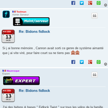
Toolman
Admin Serveur
Re: Bidons fidlock
MAI 2026
13
04:20
Si j ai bonne mémoire , Cannon avait sorti ce genre de système aimanté
que j ai vite viré, pour faire court sa ne tiens pas
Mauresque
Expert
Re: Bidons fidlock
MAI 2026
13
09:13
J'ai des bidons & bases " Fidlock Twist " sur tous les vélos de la famille ,