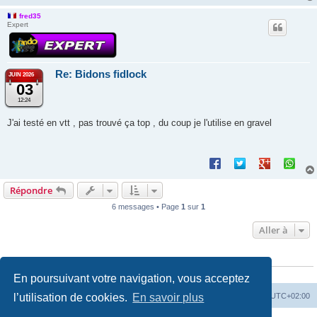
fred35
Expert
Re: Bidons fidlock
JUIN 2026
03
12:24
J'ai testé en vtt , pas trouvé ça top , du coup je l'utilise en gravel
Répondre
6 messages • Page
1
sur
1
Aller à
QUI EST EN LIGNE
Utilisateurs parcourant ce forum :
Semrush [Bot]
et 19 invités
En poursuivant votre navigation, vous acceptez
Index du forum
Heures au format
UTC+02:00
l’utilisation de cookies.
En savoir plus