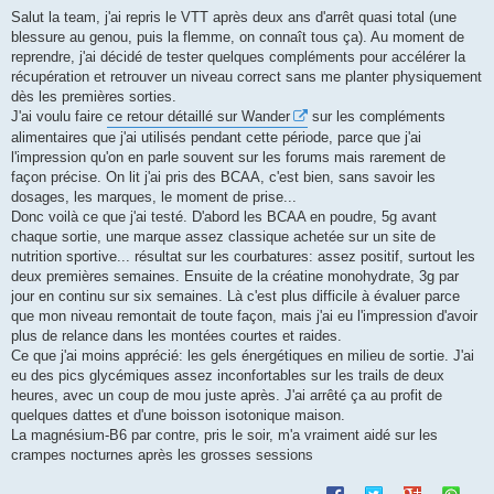
Salut la team, j'ai repris le VTT après deux ans d'arrêt quasi total (une
blessure au genou, puis la flemme, on connaît tous ça). Au moment de
reprendre, j'ai décidé de tester quelques compléments pour accélérer la
récupération et retrouver un niveau correct sans me planter physiquement
dès les premières sorties.
J'ai voulu faire
ce retour détaillé sur Wander
sur les compléments
alimentaires que j'ai utilisés pendant cette période, parce que j'ai
l'impression qu'on en parle souvent sur les forums mais rarement de
façon précise. On lit j'ai pris des BCAA, c'est bien, sans savoir les
dosages, les marques, le moment de prise...
Donc voilà ce que j'ai testé. D'abord les BCAA en poudre, 5g avant
chaque sortie, une marque assez classique achetée sur un site de
nutrition sportive... résultat sur les courbatures: assez positif, surtout les
deux premières semaines. Ensuite de la créatine monohydrate, 3g par
jour en continu sur six semaines. Là c'est plus difficile à évaluer parce
que mon niveau remontait de toute façon, mais j'ai eu l'impression d'avoir
plus de relance dans les montées courtes et raides.
Ce que j'ai moins apprécié: les gels énergétiques en milieu de sortie. J'ai
eu des pics glycémiques assez inconfortables sur les trails de deux
heures, avec un coup de mou juste après. J'ai arrêté ça au profit de
quelques dattes et d'une boisson isotonique maison.
La magnésium-B6 par contre, pris le soir, m'a vraiment aidé sur les
crampes nocturnes après les grosses sessions