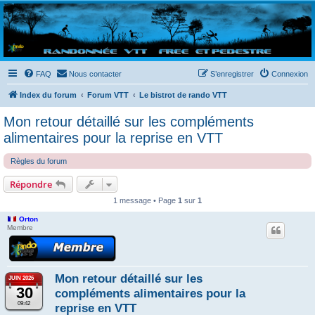
Randovttfree.fr
Bienvenue sur le site des randos vtt et pédestre de Bretagne . Bonne navigation sur le site
et bonnes randos dans l'Ouest !
FAQ
Nous contacter
S’enregistrer
Connexion
Index du forum
Forum VTT
Le bistrot de rando VTT
Mon retour détaillé sur les compléments
alimentaires pour la reprise en VTT
Règles du forum
Répondre
1 message • Page
1
sur
1
Orton
Membre
Mon retour détaillé sur les
JUIN 2026
30
compléments alimentaires pour la
09:42
reprise en VTT